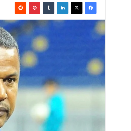
فيسبوك
‫X
لينكدإن
بينتيريست