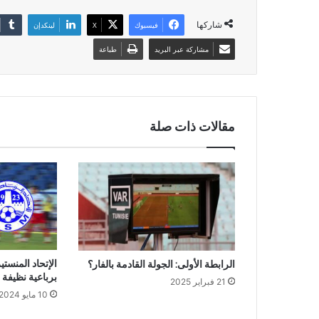
شاركها
فيسبوك
‫X
لينكدإن
مشاركة عبر البريد
طباعة
مقالات ذات صلة
الإتحاد المنست
الرابطة الأولى: الجولة القادمة بالفار؟
برباعية نظيفة
21 فبراير 2025
10 مايو 2024