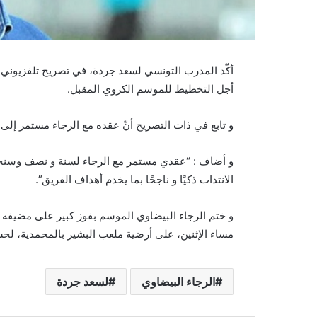
أكّد المدرب التونسي لسعد جردة، في تصريح تلفزيوني أ
أجل التخطيط للموسم الكروي المقبل.
و تابع في ذات التصريح أنّ عقده مع الرجاء مستمر إلى
و أضاف : “عقدي مستمر مع الرجاء لسنة و نصف وسنجلس 
الانتداب ذكيًا و ناجحًا بما يخدم أهداف الفريق”.
و ختم الرجاء البيضاوي الموسم بفوز كبير على مضيفه 
مساء الإثنين، على أرضية ملعب البشير بالمحمدية، لحساب منافسات الجولة 30 و
الرجاء البيضاوي
لسعد جردة