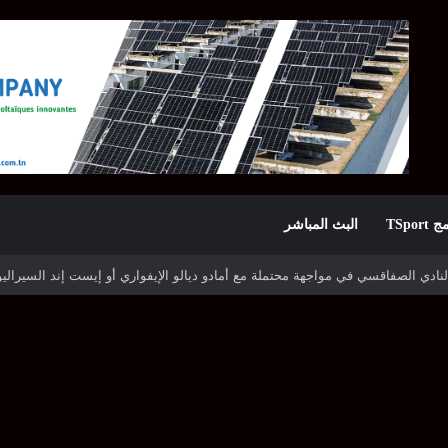
TSpor
البث المباشر
ه شوتينغ ستارز النيجيري وترجي جرجيس يصطدم بديامبارس السنغالي