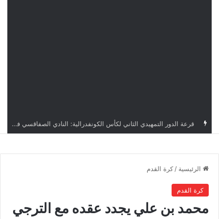
قرعة كأس الكونفدرالية: النادي الصفاقسي يواجه شوتينغ ستارز النيجيري وترجي جرجيس يصطدم بديامبارس السنغالي
الرئيسية
/
كرة القدم
كرة القدم
محمد بن علي يجدد عقده مع الترجي