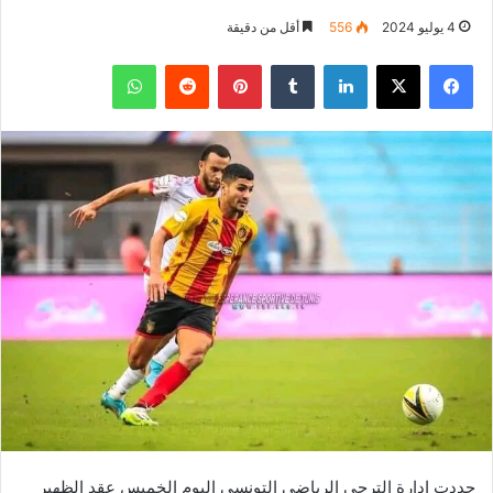
4 يوليو 2024
556
أقل من دقيقة
فيسبوك
‫X
لينكدإن
بينتيريست
واتساب
جددت إدارة الترجي الرياضي التونسي اليوم الخميس عقد الظهير