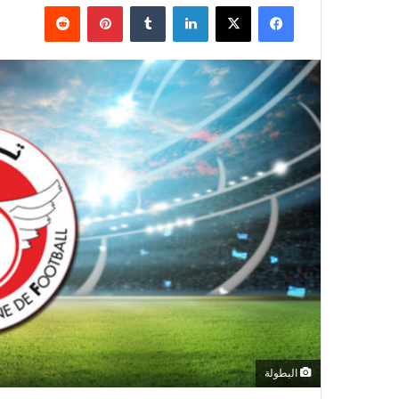
فيسبوك
‫X
لينكدإن
بينتيريست
البطولة