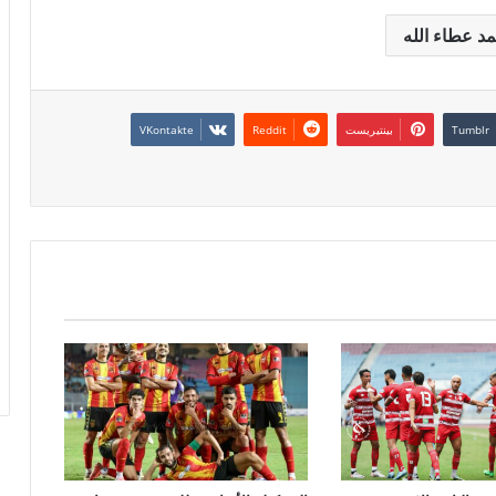
د عطاء الله
بينتيريست