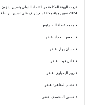
2024 تعيين هيئة مكلفة بالإشراف على تسيير الرابطة الوطنية لكرة القدم المحترفة متكونة من:
• محمد عطاء الله: رئيس
• بلحسن الحداد: عضو
• حسان بجار: عضو
• عادل غيث: عضو
• زبير اليحياوي: عضو
• هشام المناعي: عضو
• حسين المحمدي: عضو