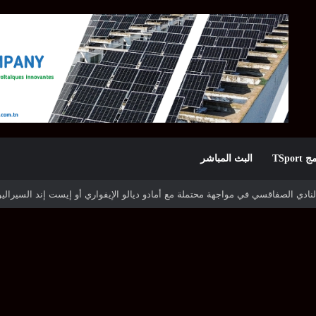
TSpor
البث المباشر
ه شوتينغ ستارز النيجيري وترجي جرجيس يصطدم بديامبارس السنغالي