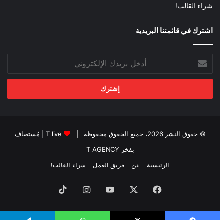
شراء القالب!
اشترك في قائمتنا البريدية
أدخل
بريدك
الإلكتروني
© حقوق النشر 2026، جميع الحقوق محفوظة |
T live
| مُستضاف
بفخر
T AGENCY
الرئيسية
عن
فريق العمل
شراء القالب!
فيسبوك
‫X
‫YouTube
انستقرام
‫TikTok