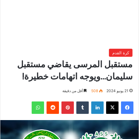
كرة القدم
مستقبل المرسى يقاضي مستقبل
سليمان…ويوجه اتهامات خطيرة!
21 يونيو 2024
508
أقل من دقيقة
فيسبوك
‫X
لينكدإن
بينتيريست
واتساب