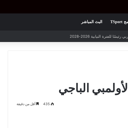
TSpor
البث المباشر
 التأهل يواجه مازمبي أو ميدياما
أولمبي الباجي
435
أقل من دقيقة