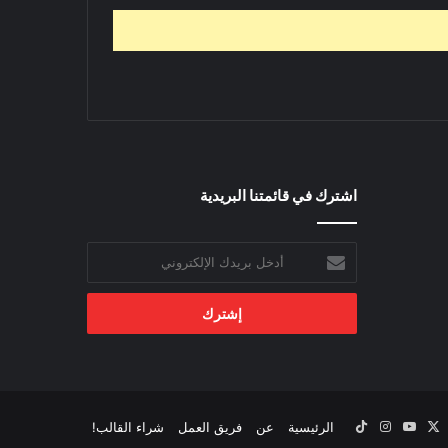
اشترك في قائمتنا البريدية
أدخل
بريدك
الإلكتروني
‫X
يسبوك
‫YouTube
انستقرام
‫TikTok
الرئيسية
عن
فريق العمل
شراء القالب!