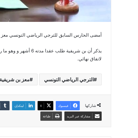
أمضى الحارس السابق للترجي الرياضي التونسي معز بن
يذكر أن بن شريفية طلب 
لاتفاق نهائي.
الترجي الرياضي التونسي
معز بن شريفية
شاركها
فيسبوك
‫X
لينكدإن
مشاركة عبر البريد
طباعة