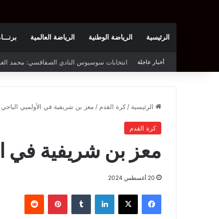
الرئيسية
الرياضة الوطنية
الرياضة العالمية
برنـــامج t
أخبار عاجلة
قرعة دوري أبطال إفريقيا: النادي الإفريقي في حال
الرئيسية
/
كرة القدم
/
معز بن شريفية في الأولمبي الباجي
كرة القدم
معز بن شريفية في ال
20 أغسطس 2024
فيسبوك
‫X
لينكدإن
بينتيريست