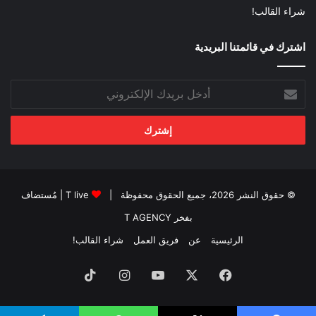
شراء القالب!
اشترك في قائمتنا البريدية
أدخل
بريدك
الإلكتروني
© حقوق النشر 2026، جميع الحقوق محفوظة |
T live
| مُستضاف
بفخر
T AGENCY
الرئيسية
عن
فريق العمل
شراء القالب!
فيسبوك
‫X
‫YouTube
انستقرام
‫TikTok