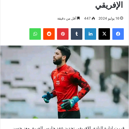
الإفريقي
16 يوليو 2024
447
أقل من دقيقة
فيسبوك
‫X
لينكدإن
بينتيريست
واتساب
قررت إدارة النادي الإفريقي تجديد عقد حارس الفريق معز حسن