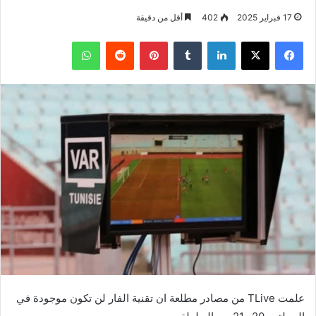
17 فبراير 2025
402
أقل من دقيقة
فيسبوك
‫X
لينكدإن
بينتيريست
واتساب
علمت TLive من مصادر مطلعة ان تقنية الفار لن تكون موجودة في