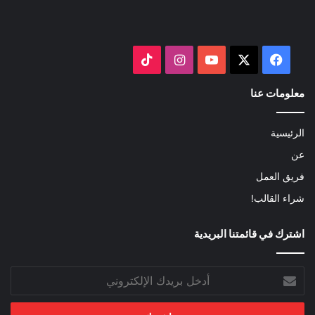
‫X
فيسبوك
‫YouTube
انستقرام
‫TikTok
معلومات عنا
الرئيسية
عن
فريق العمل
شراء القالب!
اشترك في قائمتنا البريدية
أدخل
بريدك
الإلكتروني