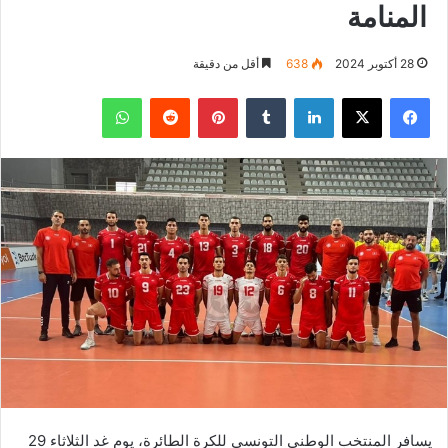
المنامة
28 أكتوبر 2024
638
أقل من دقيقة
فيسبوك
‫X
لينكدإن
بينتيريست
واتساب
يسافر المنتخب الوطني التونسي للكرة الطائرة، يوم غد الثلاثاء 29