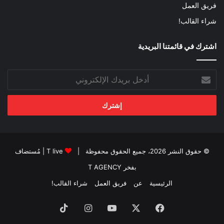
فريق العمل
شراء القالب!
اشترك في قائمتنا البريدية
أدخل
بريدك
الإلكتروني
© حقوق النشر 2026، جميع الحقوق محفوظة |
T live
| مُستضاف
بفخر
T AGENCY
الرئيسية
عن
فريق العمل
شراء القالب!
فيسبوك
‫X
‫YouTube
انستقرام
‫TikTok