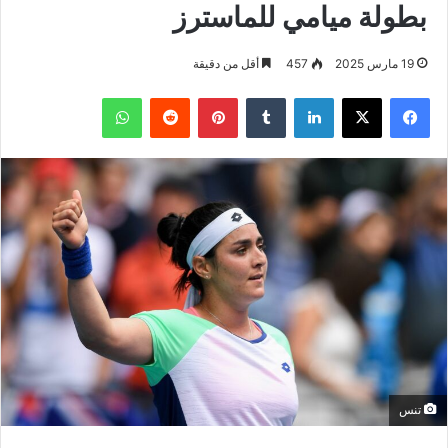
بطولة ميامي للماسترز
19 مارس 2025
457
أقل من دقيقة
فيسبوك
‫X
لينكدإن
بينتيريست
واتساب
تنس