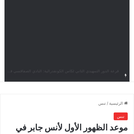
قرعة كأس الكونفدرالية: النادي الصفاقسي يواجه شوتينغ ستارز النيجيري وترجي جرجيس يصطدم بديامبارس السنغالي
الرئيسية
/
تنس
تنس
موعد الظهور الأول لأنس جابر في