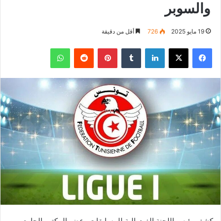
والسوبر
19 مايو 2025
726
أقل من دقيقة
فيسبوك
‫X
لينكدإن
بينتيريست
واتساب
كشف رئيس اللجنة الفيدرالية للمسابقات وعضو المكتب الجامعي