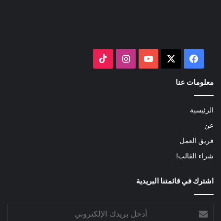
‫X
فيسبوك
‫YouTube
انستقرام
‫TikTok
معلومات عنا
الرئيسية
عن
فريق العمل
شراء القالب!
اشترك في قائمتنا البريدية
أدخل
بريدك