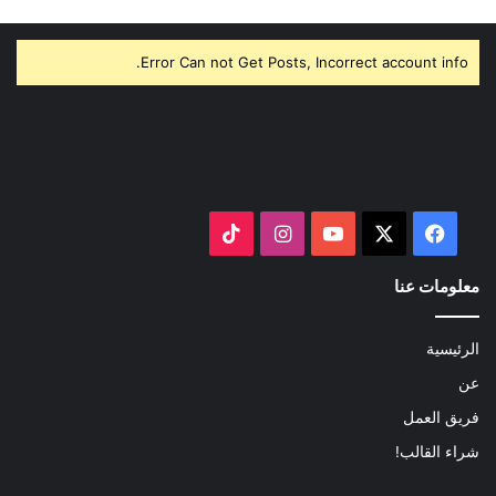
Error Can not Get Posts, Incorrect account info.
‫X
فيسبوك
‫YouTube
انستقرام
‫TikTok
معلومات عنا
الرئيسية
عن
فريق العمل
شراء القالب!