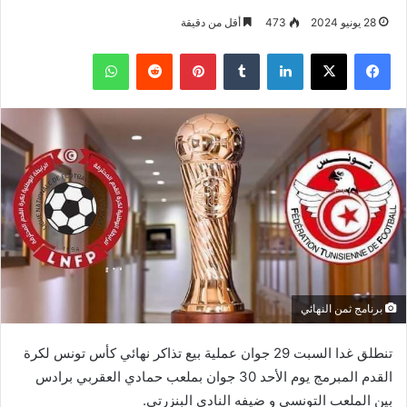
28 يونيو 2024
473
أقل من دقيقة
فيسبوك
‫X
لينكدإن
بينتيريست
واتساب
برنامج ثمن النهائي
تنطلق غدا السبت 29 جوان عملية بيع تذاكر نهائي كأس تونس لكرة
القدم المبرمج يوم الأحد 30 جوان بملعب حمادي العقربي برادس
بين الملعب التونسي و ضيفه النادي البنزرتي.