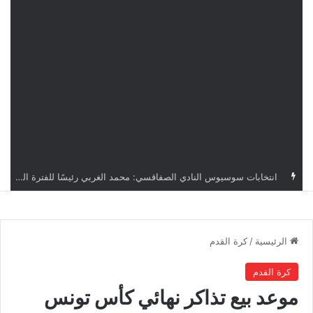
قرعة دوري أبطال إفريقيا: النادي الإفريقي في حال التأهل يواجه مازمبي أو ميدياما
الرئيسية
/
كرة القدم
كرة القدم
موعد بيع تذاكر نهائي كأس تونس