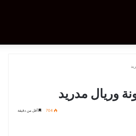
يد
ة وريال مدريد
704
أقل من دقيقة