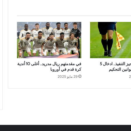
ستدخل قريبا حيز التنفيذ.. ادخال 5
في مقدمتهم ريال مدريد.. أغلى 10 أندية
انين التحكيم
كرة قدم في أوروبا
29 مايو 2025