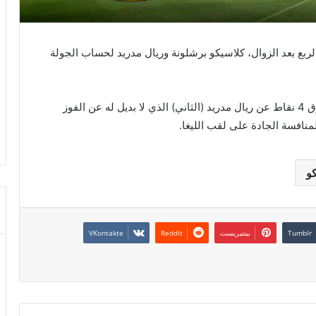
من الساعة الثالثة والربع بعد الزوال، كلاسيكو برشلونة وريال مدريد لحساب الجولة
ويتصدر برشلونة الدوري الإسباني برصيد 79 نقطة بفارق 4 نقاط عن ريال مدريد (الثاني) الذي لا بديل له عن الفوز
منافسة الجادة على لقب الليغا.
و
بينتيريست