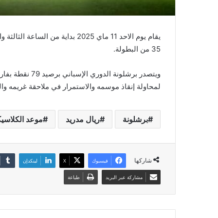
يقام يوم الاحد 11 ماي 2025 بداية 
35 من البطولة.
لمحاولة إنقاذ موسمه والاستمرار في ملاحقة غريمه وال
برشلونة
ريال مدريد
موعد الكلاسيك
شاركها
فيسبوك
‫X
لينكدإن
مشاركة عبر البريد
طباعة