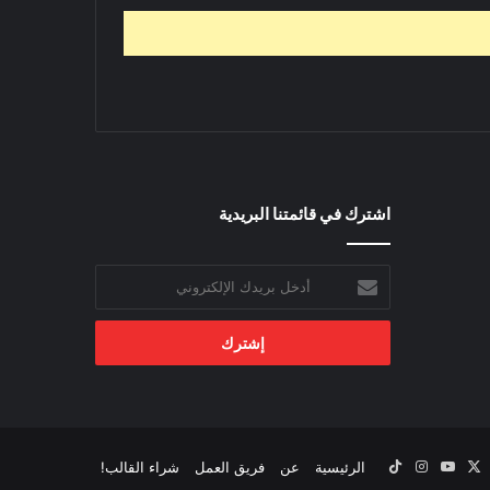
اشترك في قائمتنا البريدية
أدخل
بريدك
الإلكتروني
‫X
يسبوك
‫YouTube
انستقرام
‫TikTok
الرئيسية
عن
فريق العمل
شراء القالب!