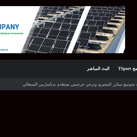
TSpor
البث المباشر
ه شوتينغ ستارز النيجيري وترجي جرجيس يصطدم بديامبارس السنغالي