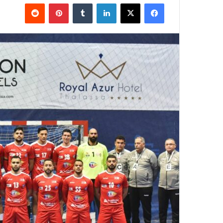
فيسبوك
‫X
لينكدإن
بينتيريست