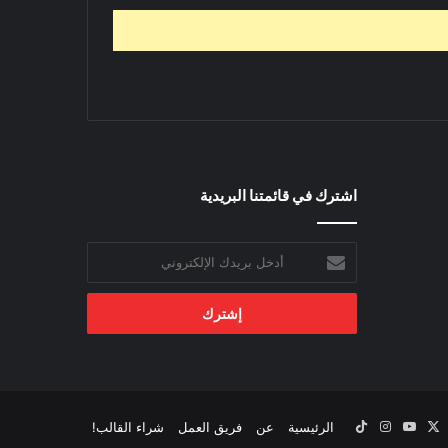
اشترك في قائمتنا البريدية
أدخل
بريدك
الإلكتروني
‫X
يسبوك
‫YouTube
انستقرام
‫TikTok
الرئيسية
عن
فريق العمل
شراء القالب!