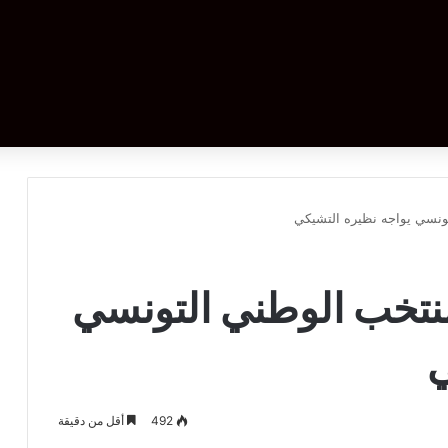
تونسي يواجه نظيره التشيكي
لمنتخب الوطني التونسي
ي
492
أقل من دقيقة