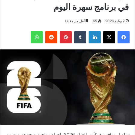
في برنامج سهرة اليوم
7 يوليو 2026
65
أقل من دقيقة
فيسبوك
‫X
لينكدإن
بينتيريست
واتساب
تتواصل منافسات كأس العالم 2026 بإجراء مواجهتين جديدتين ضمن