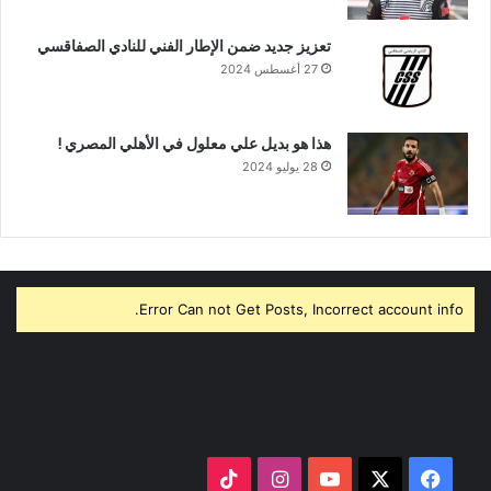
تعزيز جديد ضمن الإطار الفني للنادي الصفاقسي
27 أغسطس 2024
هذا هو بديل علي معلول في الأهلي المصري !
28 يوليو 2024
Error Can not Get Posts, Incorrect account info.
‫X
فيسبوك
‫YouTube
انستقرام
‫TikTok