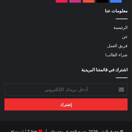
معلومات عنا
الرئيسية
عن
فريق العمل
شراء القالب!
اشترك في قائمتنا البريدية
أدخل
بريدك
الإلكتروني
© حقوق النشر 2026، جميع الحقوق محفوظة |
T live
| مُستضاف