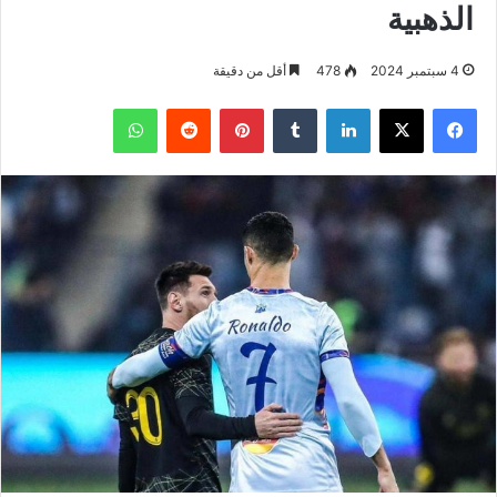
الذهبية
4 سبتمبر 2024
478
أقل من دقيقة
فيسبوك
‫X
لينكدإن
بينتيريست
واتساب