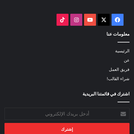
‫X
فيسبوك
‫YouTube
انستقرام
‫TikTok
معلومات عنا
الرئيسية
عن
فريق العمل
شراء القالب!
اشترك في قائمتنا البريدية
أدخل
بريدك
الإلكتروني