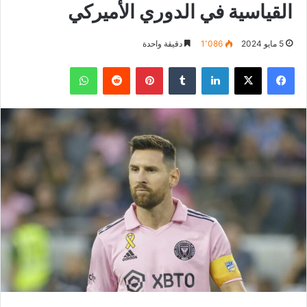
القياسية في الدوري الأميركي
5 مايو 2024
1٬086
دقيقة واحدة
فيسبوك
‫X
لينكدإن
بينتيريست
واتساب