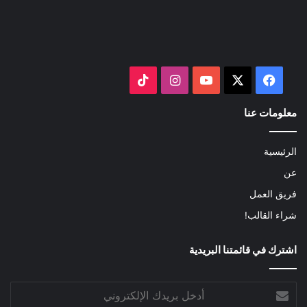
‫X
فيسبوك
‫YouTube
انستقرام
‫TikTok
معلومات عنا
الرئيسية
عن
فريق العمل
شراء القالب!
اشترك في قائمتنا البريدية
أدخل
بريدك