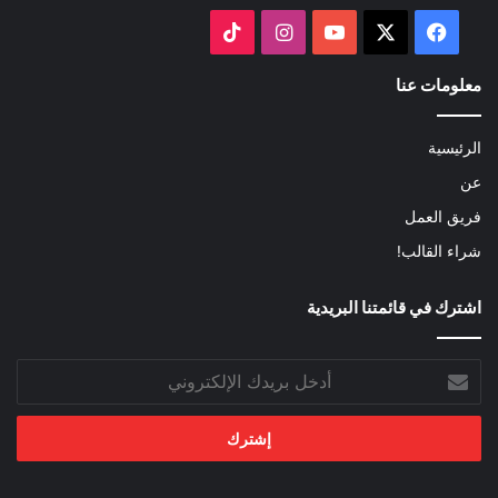
‫X
فيسبوك
‫YouTube
انستقرام
‫TikTok
معلومات عنا
الرئيسية
عن
فريق العمل
شراء القالب!
اشترك في قائمتنا البريدية
أدخل
بريدك
الإلكتروني