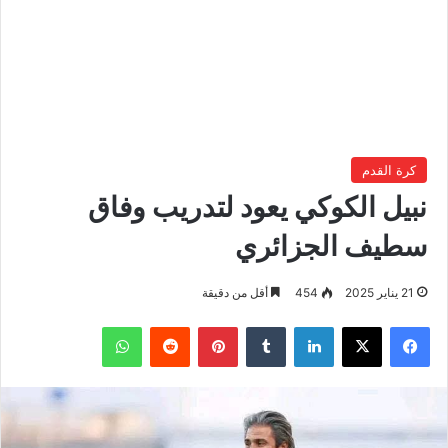
كرة القدم
نبيل الكوكي يعود لتدريب وفاق
سطيف الجزائري
21 يناير 2025
454
أقل من دقيقة
فيسبوك
‫X
لينكدإن
بينتيريست
واتساب