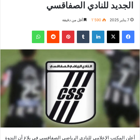
الجديد للنادي الصفاقسي
7 يناير 2025
1٬590
أقل من دقيقة
فيسبوك
‫X
لينكدإن
بينتيريست
واتساب
أعلن المكتب الإعلامي للنادي الرياضي الصفاقسي في بلاغ أن الندوة