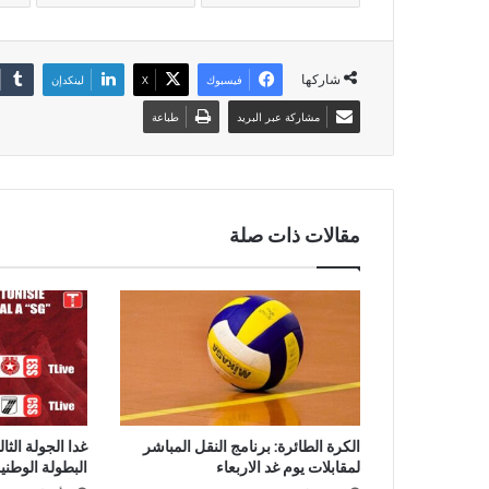
شاركها
فيسبوك
‫X
لينكدإن
مشاركة عبر البريد
طباعة
مقالات ذات صلة
الكرة الطائرة: برنامج النقل المباشر
غدا الجولة الث
لمقابلات يوم غد الاربعاء
البطولة الوطني