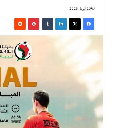
29 أبريل 2025
فيسبوك
‫X
لينكدإن
بينتيريست