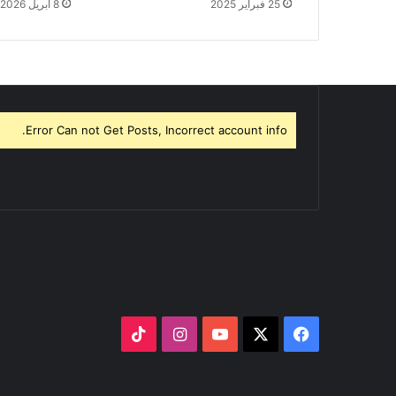
25 فبراير 2025
8 أبريل 2026
Error Can not Get Posts, Incorrect account info.
‫X
فيسبوك
‫YouTube
انستقرام
‫TikTok