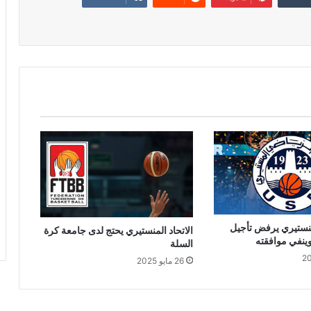
منستيري يرفض تأجيل
الاتحاد المنستيري يحتج لدى جامعة كرة
وينفي موافقته
السلة
26 مايو 2025