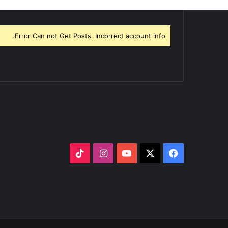
Error Can not Get Posts, Incorrect account info.
‫X
فيسبوك
‫YouTube
انستقرام
‫TikTok