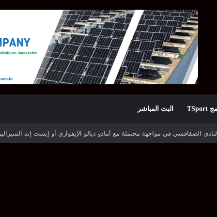
TSpor
البث المباشر
ه شوتينغ ستارز النيجيري وترجي جرجيس يصطدم بديامبارس السنغالي