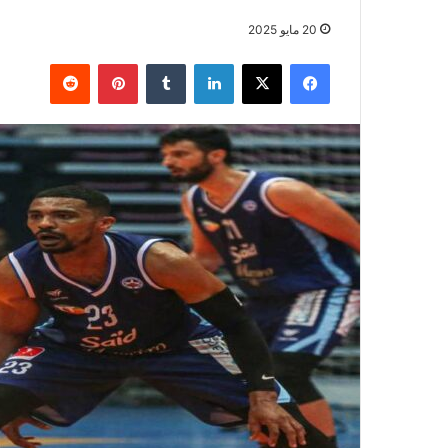
20 مايو 2025
فيسبوك
‫X
لينكدإن
بينتيريست