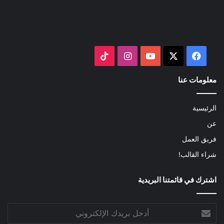
‫X
فيسبوك
‫YouTube
انستقرام
‫TikTok
معلومات عنا
الرئيسية
عن
فريق العمل
شراء القالب!
اشترك في قائمتنا البريدية
أدخل
بريدك