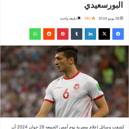
البورسعيدي
28 يونيو 2024
662
دقيقة واحدة
فيسبوك
‫X
لينكدإن
بينتيريست
واتساب
كشفت وسائل إعلام مصرية يوم أمس الجمعة 28 جوان 2024 أن