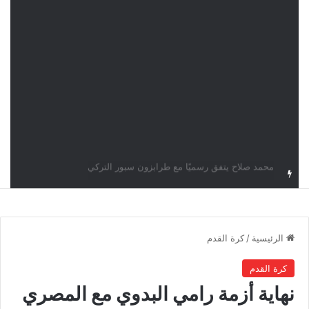
نور سحنون تُطيح بالمصنفة الأولى وتبلغ ربع نهائي بطولة سماش J100
الرئيسية
/
كرة القدم
كرة القدم
نهاية أزمة رامي البدوي مع المصري