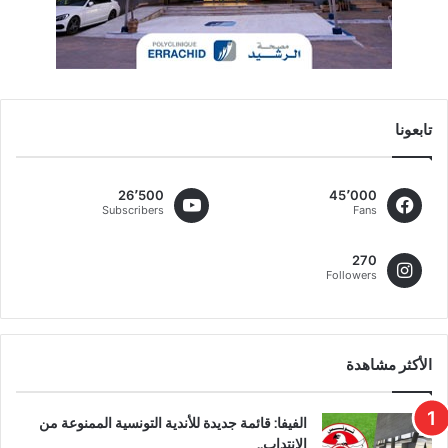
تابعونا
26٬500
45٬000
Subscribers
Fans
270
Followers
الأكثر مشاهدة
الفيفا: قائمة جديدة للأندية التونسية الممنوعة من
الانتداب..