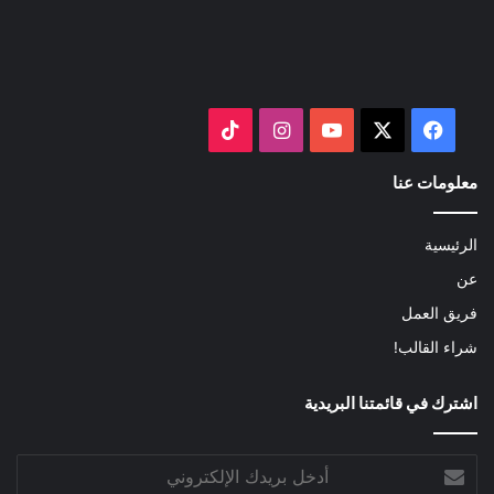
‫X
فيسبوك
‫YouTube
انستقرام
‫TikTok
معلومات عنا
الرئيسية
عن
فريق العمل
شراء القالب!
اشترك في قائمتنا البريدية
أدخل
بريدك