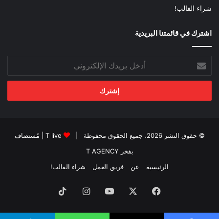
شراء القالب!
اشترك في قائمتنا البريدية
أدخل
بريدك
الإلكتروني
© حقوق النشر 2026، جميع الحقوق محفوظة |
T live
| مُستضاف
بفخر
T AGENCY
الرئيسية
عن
فريق العمل
شراء القالب!
فيسبوك
‫X
‫YouTube
انستقرام
‫TikTok