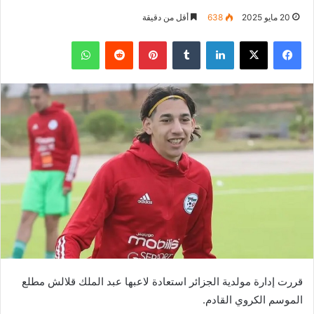
20 مايو 2025
638
أقل من دقيقة
فيسبوك
‫X
لينكدإن
بينتيريست
واتساب
قررت إدارة مولدية الجزائر استعادة لاعبها عبد الملك قلالش مطلع
الموسم الكروي القادم.