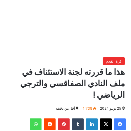
كرة القدم
هذا ما قررته لجنة الاستئناف في
ملف النادي الصفاقسي والترجي
الرياضي !
25 يونيو 2024
1٬738
أقل من دقيقة
فيسبوك
‫X
لينكدإن
بينتيريست
واتساب