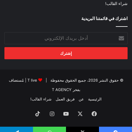
شراء القالب!
اشترك في قائمتنا البريدية
أدخل
بريدك
الإلكتروني
© حقوق النشر 2026، جميع الحقوق محفوظة |
T live
| مُستضاف
بفخر
T AGENCY
الرئيسية
عن
فريق العمل
شراء القالب!
فيسبوك
‫X
‫YouTube
انستقرام
‫TikTok