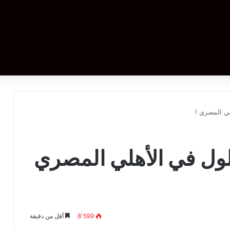
لي المصري !
لول في الأهلي المصري
8٬599
أقل من دقيقة