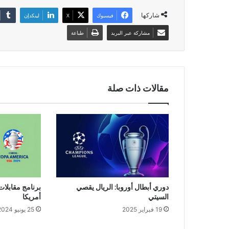
شاركها
فيسبوك
‫X
لينكدإن
مشاركة عبر البريد
طباعة
مقالات ذات صلة
دوري أبطال أوروبا: الريال يقصي
برنامج مقابلات 
السيتي
أمريكا
19 فبراير 2025
25 يونيو 2024