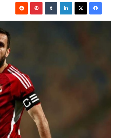
فيسبوك
‫X
لينكدإن
بينتيريست