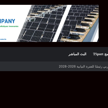
TSpor
البث المباشر
 التأهل يواجه مازمبي أو ميدياما