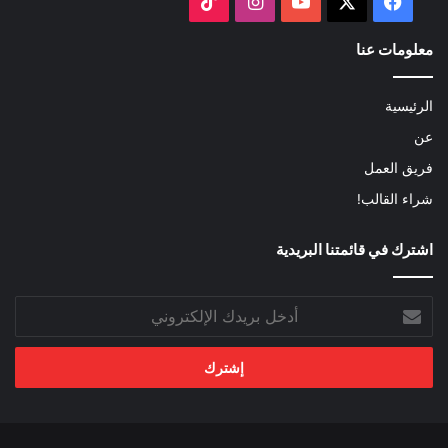
‫X
فيسبوك
‫YouTube
انستقرام
‫TikTok
معلومات عنا
الرئيسية
عن
فريق العمل
شراء القالب!
اشترك في قائمتنا البريدية
أدخل
بريدك
الإلكتروني