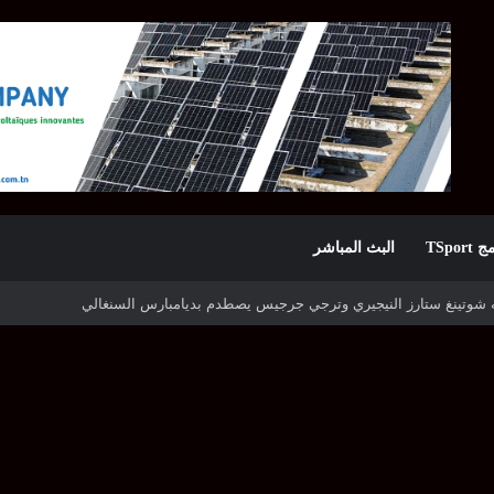
TSpor
البث المباشر
ه شوتينغ ستارز النيجيري وترجي جرجيس يصطدم بديامبارس السنغالي