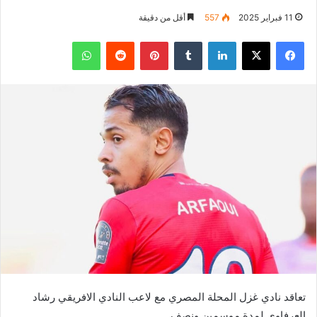
11 فبراير 2025
557
أقل من دقيقة
فيسبوك
‫X
لينكدإن
بينتيريست
واتساب
تعاقد نادي غزل المحلة المصري مع لاعب النادي الافريقي رشاد
العرفاوي لمدة موسمين ونصف.