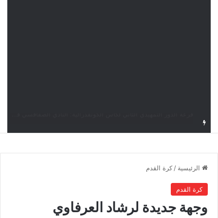
قرعة كأس الكونفدرالية: النادي الصفاقسي يواجه شوتينغ ستارز النيجيري وترجي جرجيس يصطدم بديامبارس السنغالي
الرئيسية
/
كرة القدم
كرة القدم
وجهة جديدة لرشاد العرفاوي