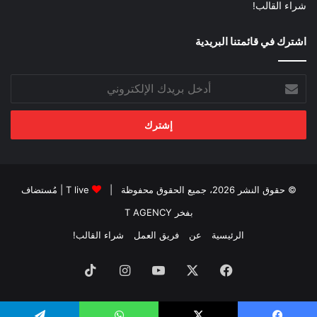
شراء القالب!
اشترك في قائمتنا البريدية
أدخل
بريدك
الإلكتروني
© حقوق النشر 2026، جميع الحقوق محفوظة |
T live
| مُستضاف
بفخر
T AGENCY
الرئيسية
عن
فريق العمل
شراء القالب!
فيسبوك
‫X
‫YouTube
انستقرام
‫TikTok