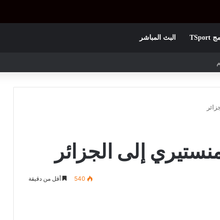
TSpor
البث المباشر
 الأولى
زائر
منستيري إلى الجزائر
540
أقل من دقيقة