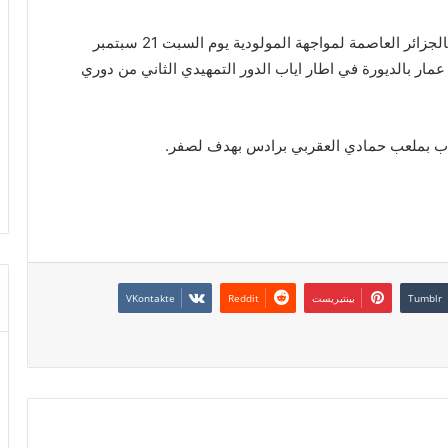
وصل وفد الاتحاد المنستيري إلى مطار هواري بومدين بالجزائر العاصمة لمواجهة المولودية يوم السبت 21 سبتمبر
 ملعب الشهيد علي عمار بالديورة في اطار اياب الدور التمهيدي الثاني من دوري
هاب بملعب حمادي العقربي برادس بهدف لصفر.
بينتيريست