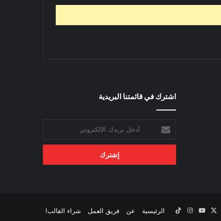
اشترك في قائمتنا البريدية
أدخل
بريدك
الإلكتروني
‫X
يسبوك
‫YouTube
انستقرام
‫TikTok
الرئيسية
عن
فريق العمل
شراء القالب!