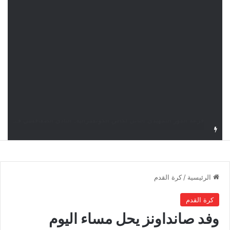
قرعة كأس الكونفدرالية: النادي الصفاقسي يواجه شوتينغ ستارز النيجيري وترجي جرجيس يصطدم بديامبارس السنغالي
الرئيسية
/
كرة القدم
كرة القدم
وفد صانداونز يحل مساء اليوم