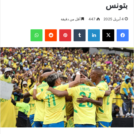
بتونس
4 أبريل 2025
447
أقل من دقيقة
فيسبوك
‫X
لينكدإن
بينتيريست
واتساب