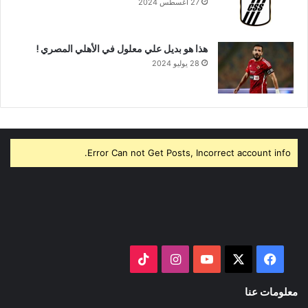
27 أغسطس 2024
هذا هو بديل علي معلول في الأهلي المصري !
28 يوليو 2024
Error Can not Get Posts, Incorrect account info.
‫X
فيسبوك
‫YouTube
انستقرام
‫TikTok
معلومات عنا