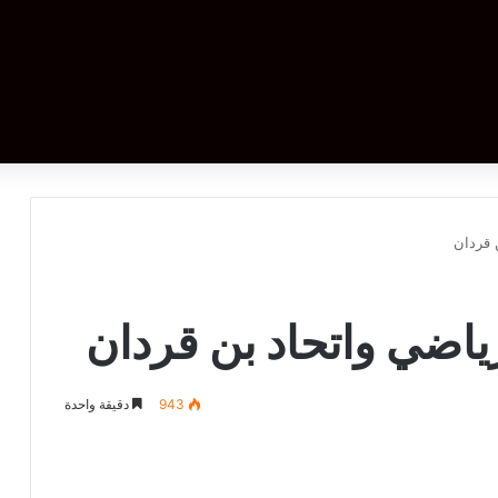
 قردان
ياضي واتحاد بن قردان
943
دقيقة واحدة