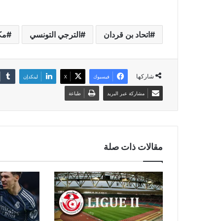
اتحاد بن قردان
الترجي التونسي
مك
شاركها
فيسبوك
‫X
لينكدإن
مشاركة عبر البريد
طباعة
مقالات ذات صلة