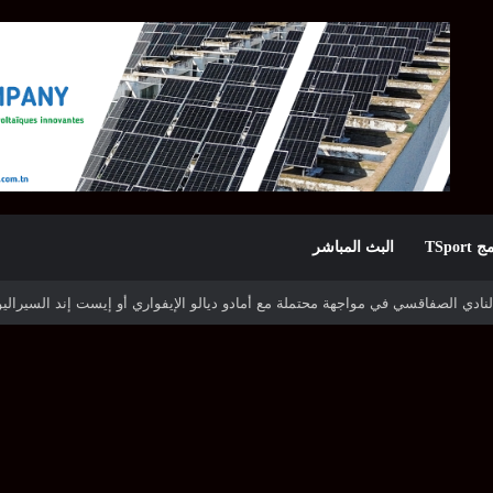
TSpor
البث المباشر
ه شوتينغ ستارز النيجيري وترجي جرجيس يصطدم بديامبارس السنغالي