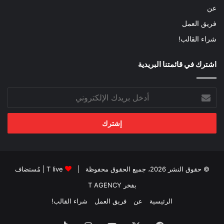
عن
فريق العمل
شراء القالب!
اشترك في قائمتنا البريدية
أدخل
بريدك
الإلكتروني
© حقوق النشر 2026، جميع الحقوق محفوظة |
T live
| مُستضاف
بفخر
T AGENCY
الرئيسية
عن
فريق العمل
شراء القالب!