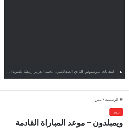
قرعة دوري أبطال إفريقيا: النادي الإفريقي في حال التأهل يواجه مازمبي أو ميدياما
الرئيسية
/
تنس
تنس
ويمبلدون – موعد المباراة القادمة