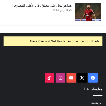
هذا هو بديل علي معلول في الأهلي المصري !
28 يوليو 2024
Error Can not Get Posts, Incorrect account info.
‫X
فيسبوك
‫YouTube
انستقرام
‫TikTok
معلومات عنا
الرئيسية