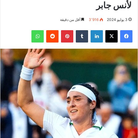
لأنس جابر
3 يوليو 2024
3٬916
أقل من دقيقة
فيسبوك
‫X
لينكدإن
بينتيريست
واتساب