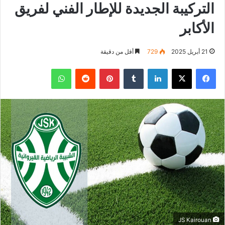
التركيبة الجديدة للإطار الفني لفريق
الأكابر
21 أبريل 2025
729
أقل من دقيقة
فيسبوك
‫X
لينكدإن
بينتيريست
واتساب
JS Kairouan