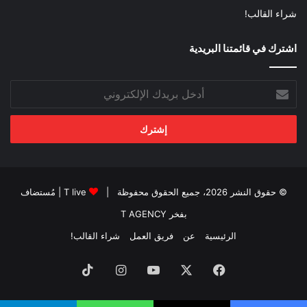
شراء القالب!
اشترك في قائمتنا البريدية
أدخل
بريدك
الإلكتروني
© حقوق النشر 2026، جميع الحقوق محفوظة |
T live
| مُستضاف
بفخر
T AGENCY
الرئيسية
عن
فريق العمل
شراء القالب!
فيسبوك
‫X
‫YouTube
انستقرام
‫TikTok