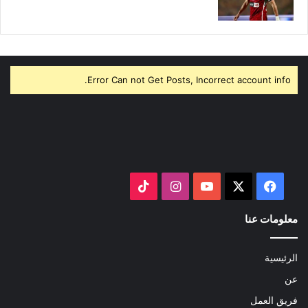
Error Can not Get Posts, Incorrect account info.
‫X
فيسبوك
‫YouTube
انستقرام
‫TikTok
معلومات عنا
الرئيسية
عن
فريق العمل