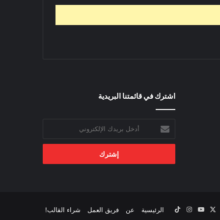
اشترك في قائمتنا البريدية
أدخل
بريدك
الإلكتروني
‫X
يسبوك
‫YouTube
انستقرام
‫TikTok
الرئيسية
عن
فريق العمل
شراء القالب!