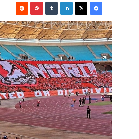
فيسبوك
‫X
لينكدإن
بينتيريست