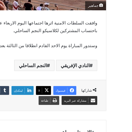
جماهير
باحتساب المشتركين لكلاسيكو النجم الساحلي.
وستدور المباراة يوم الاحد القادم انطلاقا من الثالثة 
النادي الإفريقي
النجم الساحلي
شاركها
فيسبوك
‫X
لينكدإن
مشاركة عبر البريد
طباعة