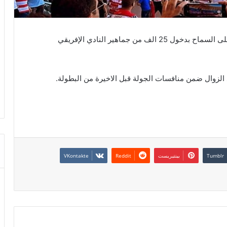
وافقت السلطات الامنية اثرها اجتماعها اليوم الاربعاء على السماح بدخول 25 الف من جماهير النادي الإفريقي
بعد الزوال ضمن منافسات الجولة قبل الاخيرة من البطولة.
بينتيريست