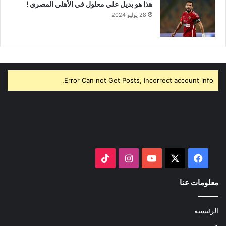
هذا هو بديل علي معلول في الأهلي المصري !
28 يوليو 2024
Error Can not Get Posts, Incorrect account info.
‫X
فيسبوك
‫YouTube
انستقرام
‫TikTok
معلومات عنا
الرئيسية