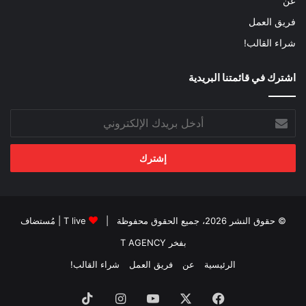
عن
فريق العمل
شراء القالب!
اشترك في قائمتنا البريدية
أدخل
بريدك
الإلكتروني
© حقوق النشر 2026، جميع الحقوق محفوظة |
T live
| مُستضاف
بفخر
T AGENCY
الرئيسية
عن
فريق العمل
شراء القالب!
فيسبوك
‫X
‫YouTube
انستقرام
‫TikTok