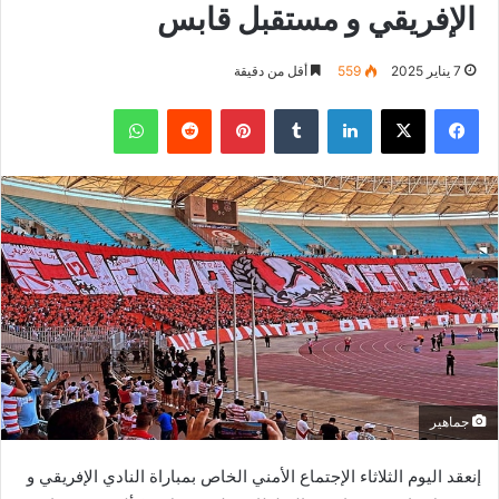
الإفريقي و مستقبل قابس
7 يناير 2025
559
أقل من دقيقة
فيسبوك
‫X
لينكدإن
بينتيريست
واتساب
جماهير
إنعقد اليوم الثلاثاء الإجتماع الأمني الخاص بمباراة النادي الإفريقي و