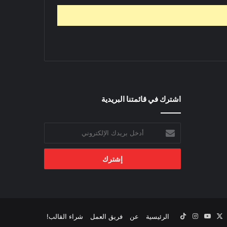
اشترك في قائمتنا البريدية
أدخل
بريدك
الإلكتروني
‫X
يسبوك
‫YouTube
انستقرام
‫TikTok
الرئيسية
عن
فريق العمل
شراء القالب!