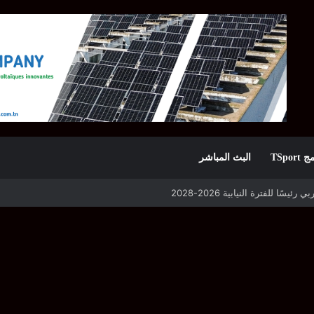
TSpor
البث المباشر
 التأهل يواجه مازمبي أو ميدياما