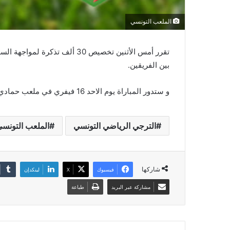
الملعب التونسي
تقرر أمس الأثنين تخصيص 30 ألف 
بين الفريقين.
و ستدور المباراة يوم الاحد 16 فيفري في ملعب حمادي العقربي برادس إنطلاقا من الساعة الرابعة بعد الزوال.
الترجي الرياضي التونسي
الملعب التونس
شاركها
فيسبوك
‫X
لينكدإن
مشاركة عبر البريد
طباعة