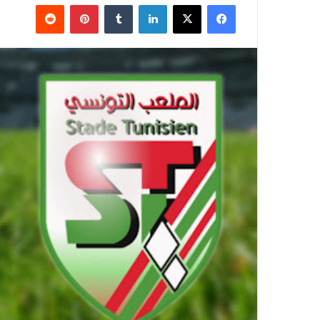
فيسبوك
‫X
لينكدإن
بينتيريست