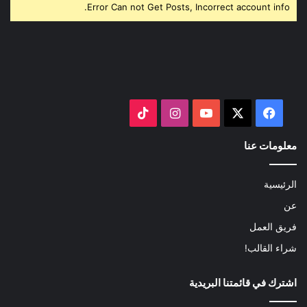
Error Can not Get Posts, Incorrect account info.
‫X
فيسبوك
‫YouTube
انستقرام
‫TikTok
معلومات عنا
الرئيسية
عن
فريق العمل
شراء القالب!
اشترك في قائمتنا البريدية