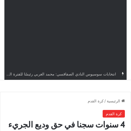
قرعة دوري أبطال إفريقيا: النادي الإفريقي في حال التأهل يواجه مازمبي أو ميدياما
الرئيسية
/
كرة القدم
كرة القدم
4 سنوات سجنا في حق وديع الجريء