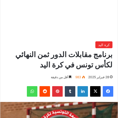
كرة اليد
برنامج مقابلات الدور ثمن النهائي
لكأس تونس في كرة اليد
28 فبراير 2025
983
أقل من دقيقة
فيسبوك
‫X
لينكدإن
بينتيريست
واتساب