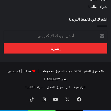
شراء القالب!
اشترك في قائمتنا البريدية
أدخل
بريدك
الإلكتروني
© حقوق النشر 2026، جميع الحقوق محفوظة |
T live
| مُستضاف
بفخر
T AGENCY
الرئيسية
عن
فريق العمل
شراء القالب!
فيسبوك
‫X
‫YouTube
انستقرام
‫TikTok