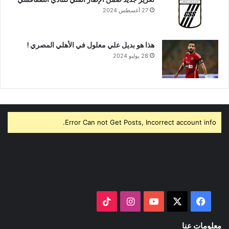
27 أغسطس 2024
هذا هو بديل علي معلول في الأهلي المصري !
28 يوليو 2024
Error Can not Get Posts, Incorrect account info.
‫X
فيسبوك
‫YouTube
انستقرام
‫TikTok
معلومات عنا