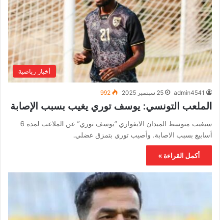
أخبار رياضية
admin4541
25 سبتمبر 2025
992
الملعب التونسي: يوسف توري يغيب بسبب الإصابة
سيغيب متوسط الميدان الايفواري “يوسف توري” عن الملاعب لمدة 6
أسابيع بسبب الاصابة. وأصيب توري بتمزق عضلي.
أكمل القراءة »