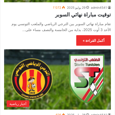
admin4541
29 يوليو 2025
1٬072
توقيت مباراة نهائي السوبر
تقام مباراة نهائي السوبر بين الترجي الرياضي والملعب التونسي يوم
الأحد 3 أوت 2025، بداية من الخامسة والنصف مساء على…
أكمل القراءة »
أخبار رياضية
admin4541
28 يوليو 2025
626