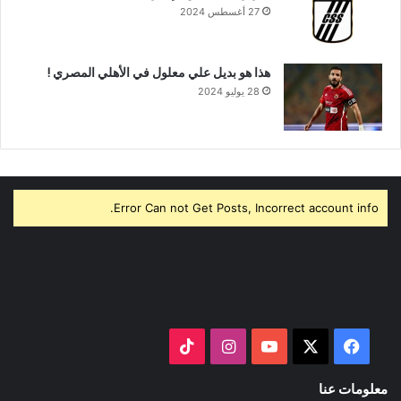
27 أغسطس 2024
هذا هو بديل علي معلول في الأهلي المصري !
28 يوليو 2024
Error Can not Get Posts, Incorrect account info.
‫X
فيسبوك
‫YouTube
انستقرام
‫TikTok
معلومات عنا