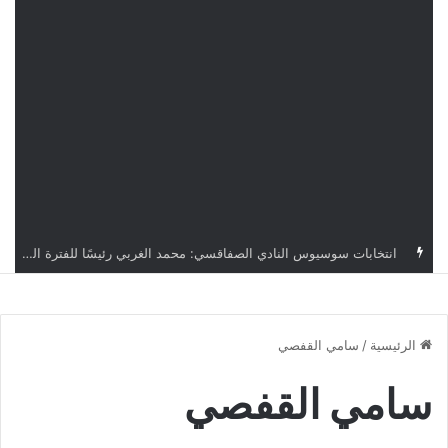
قرعة دوري أبطال إفريقيا: النادي الإفريقي في حال التأهل يواجه مازمبي أو ميدياما
الرئيسية
/
سامي القفصي
سامي القفصي