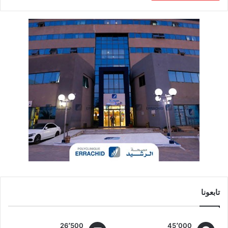
تابعونا
26٬500
45٬000