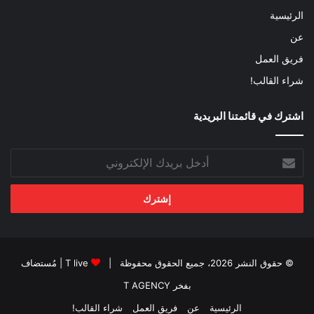
الرئيسية
عن
فريق العمل
شراء القالب!
اشترك في قائمتنا البريدية
أدخل
بريدك
الإلكتروني
© حقوق النشر 2026، جميع الحقوق محفوظة |
T live
| مُستضاف
بفخر
T AGENCY
الرئيسية
عن
فريق العمل
شراء القالب!