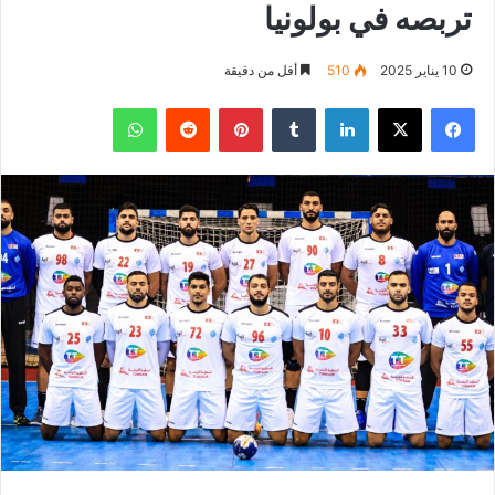
تربصه في بولونيا
10 يناير 2025
510
أقل من دقيقة
فيسبوك
‫X
لينكدإن
بينتيريست
واتساب