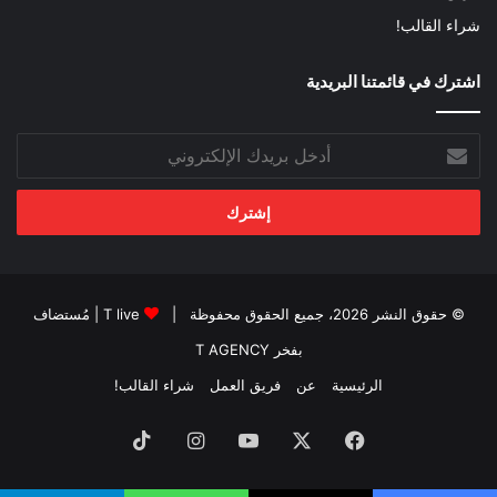
شراء القالب!
اشترك في قائمتنا البريدية
أدخل
بريدك
الإلكتروني
© حقوق النشر 2026، جميع الحقوق محفوظة |
T live
| مُستضاف
بفخر
T AGENCY
الرئيسية
عن
فريق العمل
شراء القالب!
فيسبوك
‫X
‫YouTube
انستقرام
‫TikTok