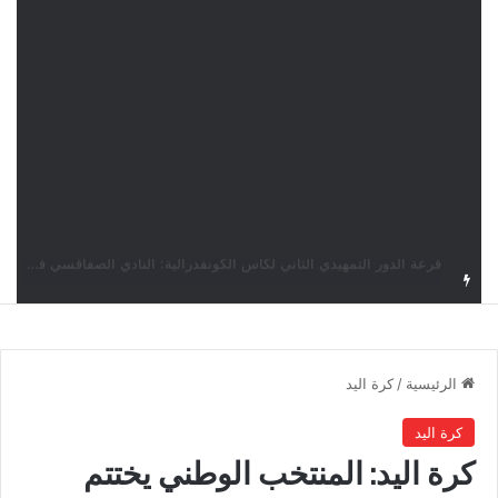
قرعة كأس الكونفدرالية: النادي الصفاقسي يواجه شوتينغ ستارز النيجيري وترجي جرجيس يصطدم بديامبارس السنغالي
الرئيسية
/
كرة اليد
كرة اليد
كرة اليد: المنتخب الوطني يختتم